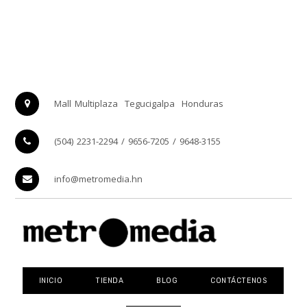
Mall Multiplaza
Tegucigalpa
Honduras
(504) 2231-2294 / 9656-7205 / 9648-3155
info@metromedia.hn
INICIO
TIENDA
BLOG
CONTÁCTENOS