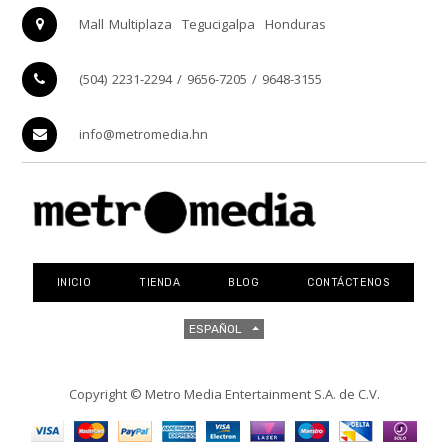
Mall Multiplaza
Tegucigalpa
Honduras
(504) 2231-2294 / 9656-7205 / 9648-3155
info@metromedia.hn
INICIO
TIENDA
BLOG
CONTÁCTENOS
ESPAÑOL
Copyright ©
Metro Media Entertainment S.A. de C.V.