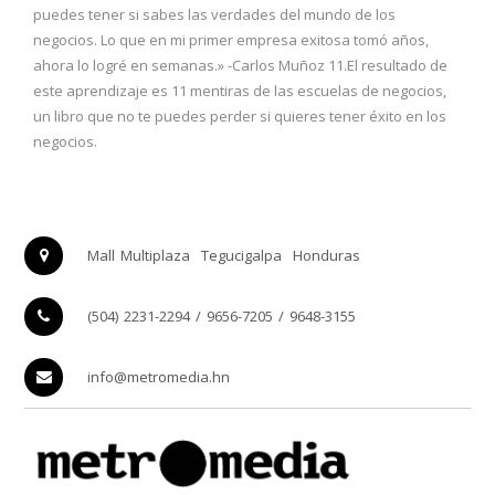
puedes tener si sabes las verdades del mundo de los
negocios. Lo que en mi primer empresa exitosa tomó años,
ahora lo logré en semanas.» -Carlos Muñoz 11.El resultado de
este aprendizaje es 11 mentiras de las escuelas de negocios,
un libro que no te puedes perder si quieres tener éxito en los
negocios.
Mall Multiplaza
Tegucigalpa
Honduras
(504) 2231-2294 / 9656-7205 / 9648-3155
info@metromedia.hn