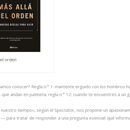
del orden
íamos conocer? Regla n.° 1: mantente erguido con los hombros haci
 que andan en patineta; regla n.° 12: cuando te encuentres a un gato
nuestro tiempo», según el Spectator, nos propone un apasionante v
os— para tratar de responder a una pregunta esencial: qué informa