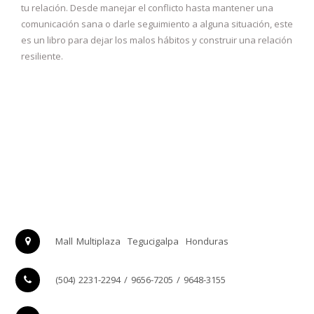
tu relación. Desde manejar el conflicto hasta mantener una
comunicación sana o darle seguimiento a alguna situación, este
es un libro para dejar los malos hábitos y construir una relación
resiliente.
Mall Multiplaza
Tegucigalpa
Honduras
(504) 2231-2294 / 9656-7205 / 9648-3155