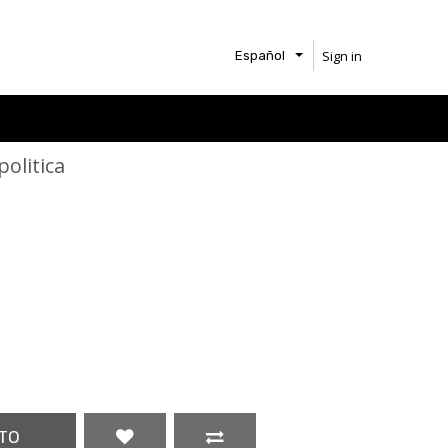
Sign in
Español
olitica
TO