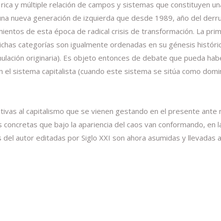
a rica y múltiple relación de campos y sistemas que constituyen un
 a una nueva generación de izquierda que desde 1989, año del de
ientos de esta época de radical crisis de transformación. La pri
dichas categorías son igualmente ordenadas en su génesis históric
mulación originaria). Es objeto entonces de debate que pueda haber 
 el sistema capitalista (cuando este sistema se sitúa como dom
ativas al capitalismo que se vienen gestando en el presente ant
ias concretas que bajo la apariencia del caos van conformando, en 
del autor editadas por Siglo XXI son ahora asumidas y llevadas a 