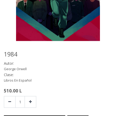
1984
Autor:
George Orwell
Clase:
Libros En Español
510.00
L