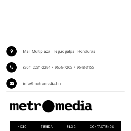
Mall Multiplaza
Tegucigalpa
Honduras
(504) 2231-2294 / 9656-7205 / 9648-3155
info@metromedia.hn
INICIO
TIENDA
BLOG
CONTÁCTENOS