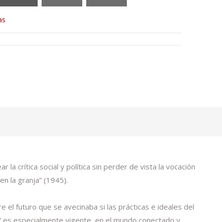
as
a crítica social y política sin perder de vista la vocación
n la granja” (1945).
el futuro que se avecinaba si las prácticas e ideales del
4” es especialmente vigente, en el mundo conectado y