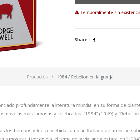
Temporalmente sin existenci
Share :
Productos
1984 / Rebelion en la granja
iado profundamente la literatura mundial en su forma de plantear l
dos novelas más famosas y celebradas: “1984” (1949) y “Rebelión e
s los tiempos y fue concebida como un llamado de atención sobre 
a mostrar. Hoy en día, el tema de la vigilancia estatal en “198