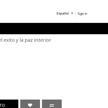
Sign in
Español
l exito y la paz interior
TO