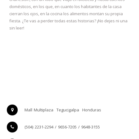
domésticos, en los que, en cuanto los habitantes de la casa
cierran los ojos, en la cocina los alimentos montan su propia
fiesta. ¿Te vas a perder todas estas historias? ¡No dejes ni una
sin leer!
Mall Multiplaza
Tegucigalpa
Honduras
(504) 2231-2294 / 9656-7205 / 9648-3155