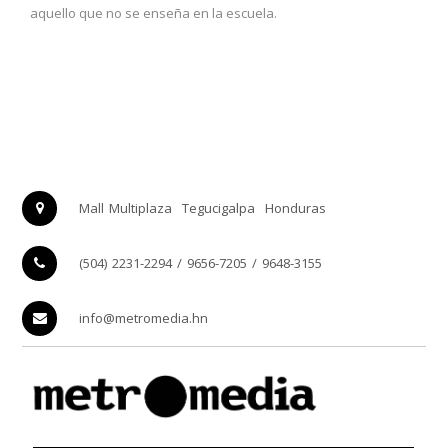
aquello que no se enseña en la escuela.
Mall Multiplaza
Tegucigalpa
Honduras
(504) 2231-2294 / 9656-7205 / 9648-3155
info@metromedia.hn