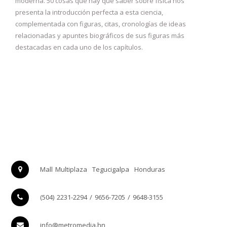
moderna. 50 cosas que hay que saber sobre física nos
presenta la introducción perfecta a esta ciencia,
complementada con figuras, citas, cronologías de ideas
relacionadas y apuntes biográficos de sus figuras más
destacadas en cada uno de los capítulos.
Mall Multiplaza
Tegucigalpa
Honduras
(504) 2231-2294 / 9656-7205 / 9648-3155
info@metromedia.hn