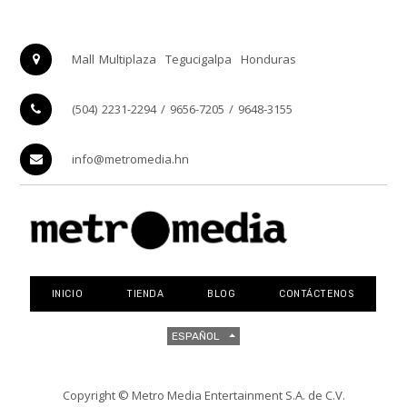
Mall Multiplaza
Tegucigalpa
Honduras
(504) 2231-2294 / 9656-7205 / 9648-3155
info@metromedia.hn
INICIO
TIENDA
BLOG
CONTÁCTENOS
ESPAÑOL
Copyright ©
Metro Media Entertainment S.A. de C.V.