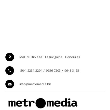
Mall Multiplaza
Tegucigalpa
Honduras
(504) 2231-2294 / 9656-7205 / 9648-3155
info@metromedia.hn