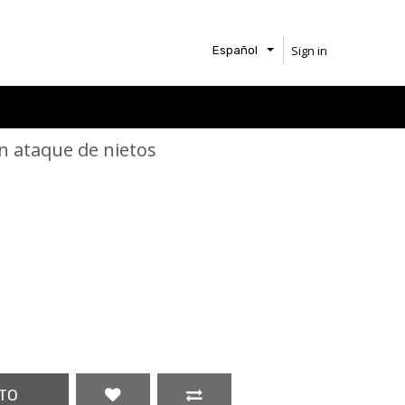
Sign in
Español
n ataque de nietos
TO