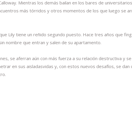
Calloway. Mientras los demás bailan en los bares de universitario
encuentros más tórridos y otros momentos de los que luego se arr
e Lily tiene un reñido segundo puesto. Hace tres años que fingen
sin nombre que entran y salen de su apartamento.
es, se aferran aún con más fuerza a su relación destructiva y se 
trar en sus aisladasvidas y, con estos nuevos desafíos, se dan cu
ro.