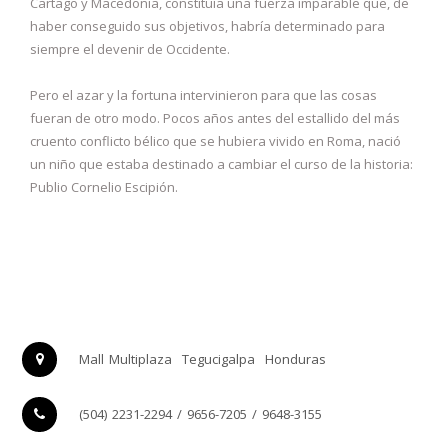
Cartago y Macedonia, constituía una fuerza imparable que, de
haber conseguido sus objetivos, habría determinado para
siempre el devenir de Occidente.
Pero el azar y la fortuna intervinieron para que las cosas
fueran de otro modo. Pocos años antes del estallido del más
cruento conflicto bélico que se hubiera vivido en Roma, nació
un niño que estaba destinado a cambiar el curso de la historia:
Publio Cornelio Escipión.
Mall Multiplaza
Tegucigalpa
Honduras
(504) 2231-2294 / 9656-7205 / 9648-3155