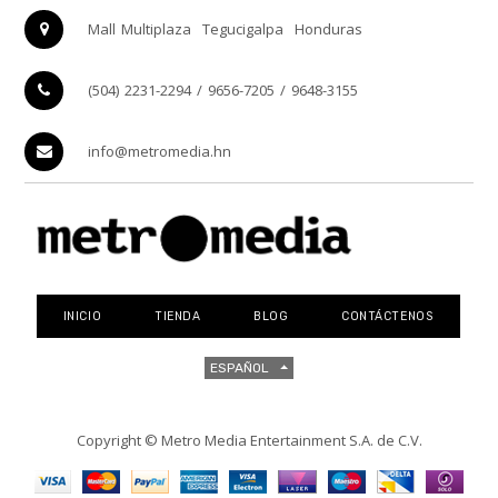
Mall Multiplaza
Tegucigalpa
Honduras
(504) 2231-2294 / 9656-7205 / 9648-3155
info@metromedia.hn
INICIO
TIENDA
BLOG
CONTÁCTENOS
ESPAÑOL
Copyright ©
Metro Media Entertainment S.A. de C.V.