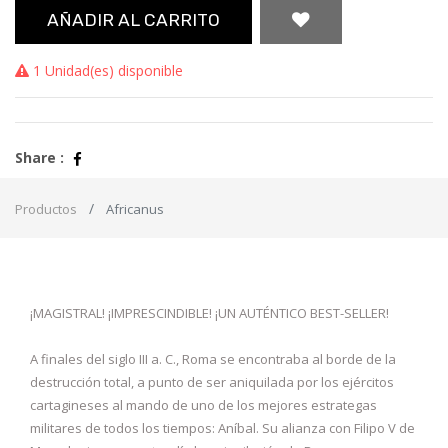
AÑADIR AL CARRITO
1 Unidad(es) disponible
Share :
Productos
Africanus
¡MAGISTRAL! ¡IMPRESCINDIBLE! ¡UN AUTÉNTICO BEST-SELLER!
A finales del siglo III a. C., Roma se encontraba al borde de la
destrucción total, a punto de ser aniquilada por los ejércitos
cartagineses al mando de uno de los mejores estrategas
militares de todos los tiempos: Aníbal. Su alianza con Filipo V de