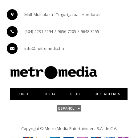
Mall Multiplaza
Tegucigalpa
Honduras
(504) 2231-2294 / 9656-7205 / 9648-3155
info@metromedia.hn
INICIO
TIENDA
BLOG
CONTÁCTENOS
ESPAÑOL
Copyright ©
Metro Media Entertainment S.A. de C.V.