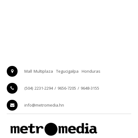
Mall Multiplaza
Tegucigalpa
Honduras
(504) 2231-2294 / 9656-7205 / 9648-3155
info@metromedia.hn