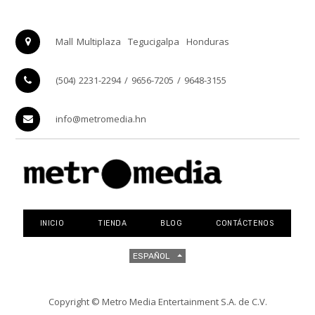
Mall Multiplaza
Tegucigalpa
Honduras
(504) 2231-2294 / 9656-7205 / 9648-3155
info@metromedia.hn
INICIO
TIENDA
BLOG
CONTÁCTENOS
ESPAÑOL
Copyright ©
Metro Media Entertainment S.A. de C.V.