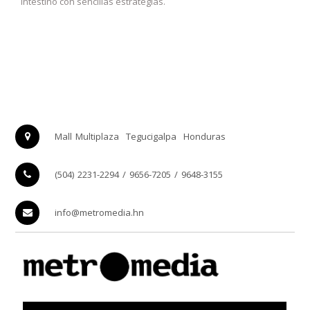
intestino con sencillas estrategias.
Mall Multiplaza
Tegucigalpa
Honduras
(504) 2231-2294 / 9656-7205 / 9648-3155
info@metromedia.hn