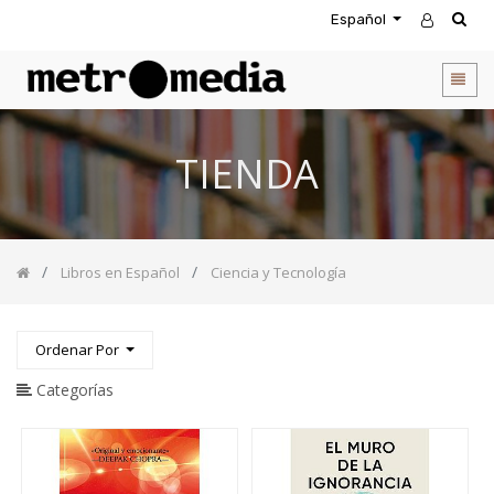
Español
CATEGORIA
DE
PRODUCTOS
Todos
TIENDA
los
productos
Novedades
Agendas
Libros en Español
Ciencia y Tecnología
Accesorios
Descuentos
Entretenimiento
Ordenar Por
&
Rompecabezas
Categorías
Biblias
Calendarios
Coffee
Table