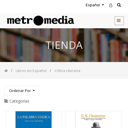
Español
CATEGORIA
DE
PRODUCTOS
Todos
TIENDA
los
productos
Novedades
Agendas
Libros en Español
Crítica Literaria
Accesorios
Descuentos
Entretenimiento
Ordenar Por
&
Rompecabezas
Categorías
Biblias
Calendarios
Coffee
Table