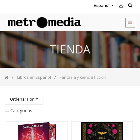
Español
CATEGORIA
DE
PRODUCTOS
Todos
TIENDA
los
productos
Novedades
Agendas
Libros en Español
Fantasia y ciencia ficción
Accesorios
Descuentos
Entretenimiento
Ordenar Por
&
Rompecabezas
Categorías
Biblias
Calendarios
Coffee
Table