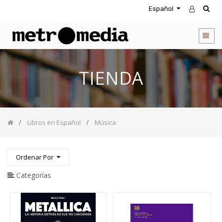
Español
CATEGORIA
DE
PRODUCTOS
Todos
TIENDA
los
productos
Novedades
Agendas
Libros en Español
Música
Accesorios
Descuentos
Entretenimiento
Ordenar Por
&
Rompecabezas
Categorías
Biblias
Calendarios
Coffee
Table