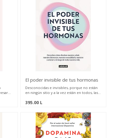
El poder invisible de tus hormonas
a
Desconocidas e invisibles, porque no están
vesar
en ningún sitio y a la vez están en todos, las
mpleto
hormonas son, sin embargo, las grandes
395.00
L
a María
arquitectas de nuestra biología, tanto la
as
masculina como la femenina. Planifican,
stas
diseñan y mueven sigilosamente los hilos
de el
que hacen funcionar todo nuestro
adora,
organismo desde que apenas somos un
ugías y
óvulo fertilizado hasta nuestro último
cional
segundo de vida.
ino la