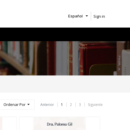
Sign in
Español
Ordenar Por
Anterior
1
2
3
Siguiente