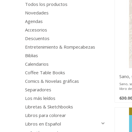
Todos los productos
Novedades
Agendas
Accesorios
Descuentos
Entretenimiento & Rompecabezas
Biblias
Calendarios
Coffee Table Books
Sano, 
Comics & Novelas gráficas
Sano, s
libro de
Separadores
transfo
630.0
Los más leídos
vanguard
persona
Libretas & Sketchbooks
un lujo 
naturale
Libros para colorear
sabia. 
comodid
Libros en Español
sentir, 
nace de