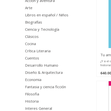
Acción y aventura
incomod
ancestr
Arte
nutriól
Libros en español / Niños
funcion
bienest
Biografías
nos com
poderos
Ciencia y Tecnología
científi
búsqued
Clásicos
radical.
Cocina
En este 
Crítica Literaria
práctic
Tu ami
activar
Cuentos
intelige
¿Y si el
rituales
Desarrollo Humano
historia
hormona
fuerza 
Diseño & Arquitectura
640.0
Durante
fórmulas
era el 
una inv
Economia
combati
el pode
silencio
Fantasia y ciencia ficción
sanar d
y la mu
repetía
Filosofia
seguía
Historia
En Tu am
Interes General
Jaramill