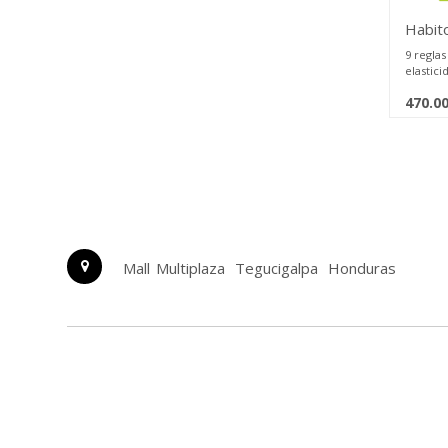
para act
Habit
DESCUB
9 reglas
Escucha
elastici
cuerpo 
de los 4
emocion
470.0
resenti
Optimiz
Utiliza
mejora 
armoniz
de los 4
conexió
tu día a
Una obr
experto
quienes
revela 
profund
las 9 re
I. Muév
II. No 
Mall Multiplaza
Tegucigalpa
Honduras
hora.
III. Au
cardiov
IV. Gan
V. Alim
VI. Com
VII. Tom
VIII. Du
IX. Haz 
Incluye