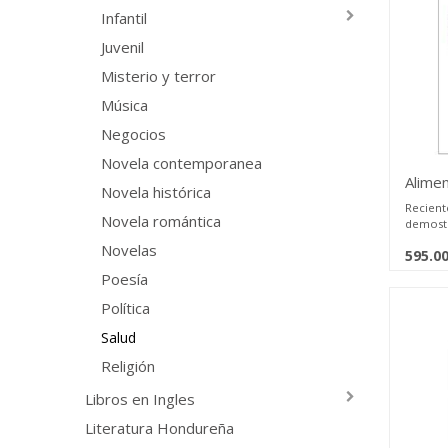
creenci
Infantil
— de la
científi
Juvenil
realmen
necesit
Misterio y terror
nuestro
alteran.
Música
Negocios
Este lib
números
Novela contemporanea
metabóli
Alimen
aliment
Novela histórica
determin
Reciente
Novela romántica
demostr
Acá se 
encuent
confusi
Novelas
595.0
manera 
práctica
cerebro
Poesía
leer nu
funcion
decisio
Perlmut
Política
médico.
nuestra 
en real
Salud
nuestro
incluso 
Religión
atención
entre o
Libros en Ingles
Ciertas
Literatura Hondureña
inofens
agua cl